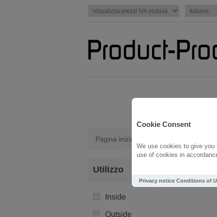
Cookie Consent
Pagina iniziale
/
Shou Sugi Ban
We use cookies to give you t
use of cookies in accordance 
Utilizzo
Privacy notice
Conditions of 
Inside
Outside