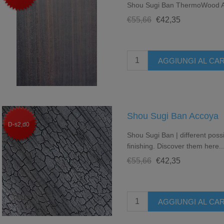
Shou Sugi Ban ThermoWood 
€55,66
€42,35
Shou Sugi Ban Accoya
D-s2,d0
Shou Sugi Ban | different possi
finishing. Discover them here..
€55,66
€42,35