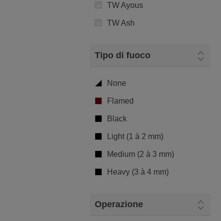
TW Ayous
TW Ash
Tipo di fuoco
None
Flamed
Black
Light (1 à 2 mm)
Medium (2 à 3 mm)
Heavy (3 à 4 mm)
Operazione