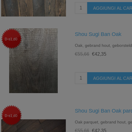
Shou Sugi Ban Oak
D-s1,d0
Oak, gebrand hout, geborstel
€55,66
€42,35
Shou Sugi Ban Oak par
D-s1,d0
Oak parquet, gebrand hout, ge
€55,66
€42,35