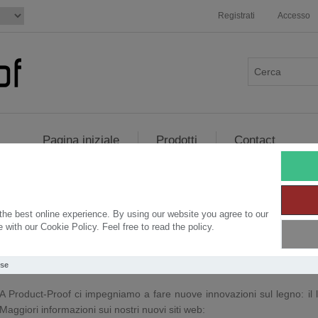
Registrati
Accesso
Pagina iniziale
Prodotti
Contact
he best online experience. By using our website you agree to our
with our Cookie Policy. Feel free to read the policy.
Shou Sugi Ban
Use
A Product-Proof ci impegniamo a fare nuove innovazioni sul legno: il 
Maggiori informazioni sui nostri nuovi siti web: