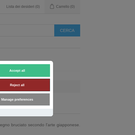
Lista dei desideri
(0)
Carrello
(0)
Accept all
Reject all
Manage preferences
legno bruciato secondo l'arte giapponese.