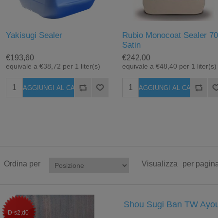
Yakisugi Sealer
Rubio Monocoat Sealer 7
Satin
€193,60
€242,00
equivale a €38,72 per 1 liter(s)
equivale a €48,40 per 1 liter(s)
Ordina per
Visualizza
per pagin
Shou Sugi Ban TW Ayo
D-s2,d0