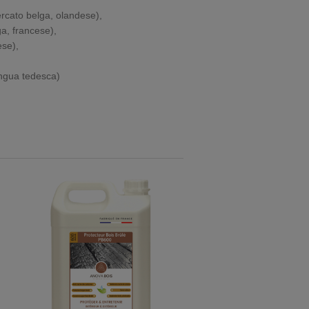
cato belga, olandese),
a, francese),
se),
ingua tedesca)