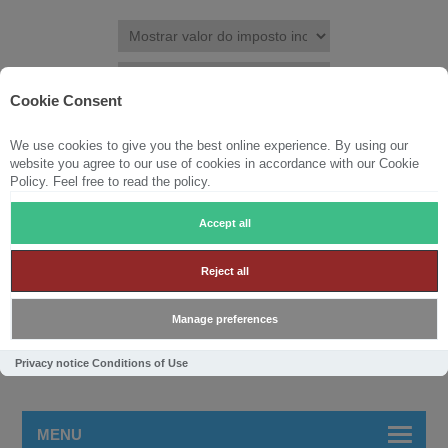
Cookie Consent
We use cookies to give you the best online experience. By using our
REGISTRAR
ENTRAR
LISTA DE DESEJOS
(0)
website you agree to our use of cookies in accordance with our Cookie
Policy. Feel free to read the policy.
CARRINHO DE COMPRAS
(0)
Accept all
Reject all
Manage preferences
Privacy notice
Conditions of Use
MENU