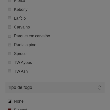
Freixo
Kebony
Larício
Carvalho
Parquet em carvalho
Radiata pine
Spruce
TW Ayous
TW Ash
Tipo de fogo
None