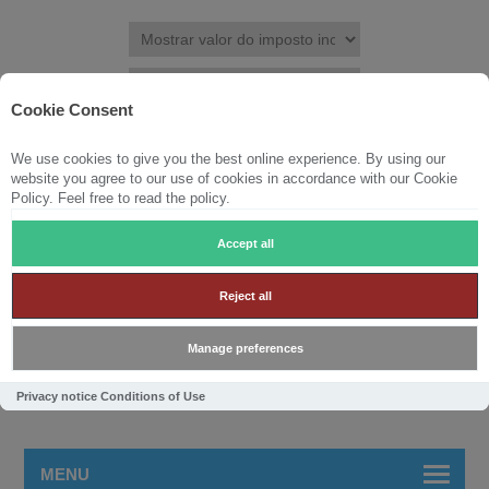
Cookie Consent
We use cookies to give you the best online experience. By using our
REGISTRAR
ENTRAR
LISTA DE DESEJOS
(0)
website you agree to our use of cookies in accordance with our Cookie
Policy. Feel free to read the policy.
CARRINHO DE COMPRAS
(0)
Accept all
Reject all
Manage preferences
Privacy notice
Conditions of Use
MENU