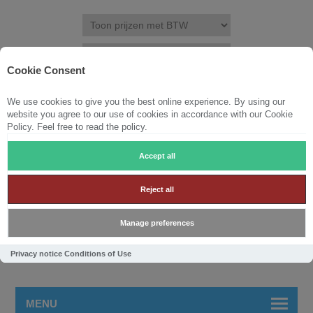
Cookie Consent
We use cookies to give you the best online experience. By using our
REGISTREREN
INLOGGEN
VERLANGLIJST
(0)
website you agree to our use of cookies in accordance with our Cookie
Policy. Feel free to read the policy.
WINKELWAGEN
0
Accept all
Reject all
Manage preferences
Privacy notice
Conditions of Use
MENU