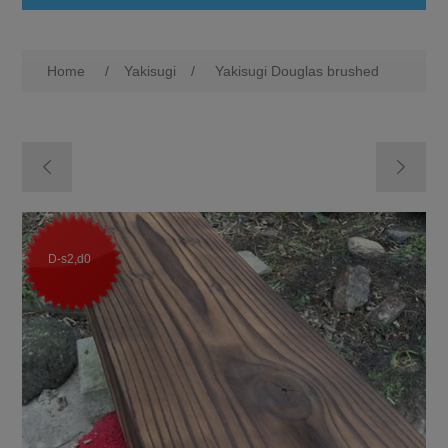
Home
/
Yakisugi
/
Yakisugi Douglas brushed
D-s2,d0