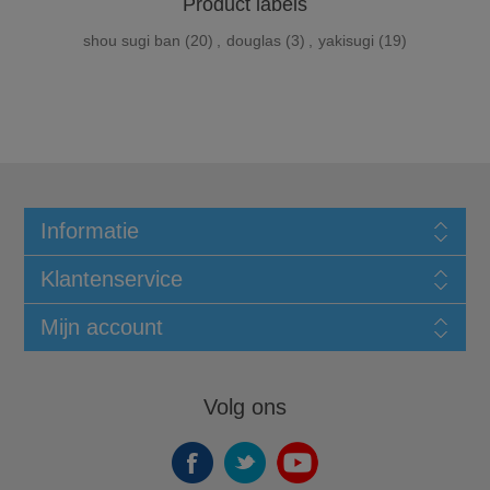
Product labels
shou sugi ban
(20)
,
douglas
(3)
,
yakisugi
(19)
Informatie
Klantenservice
Mijn account
Volg ons