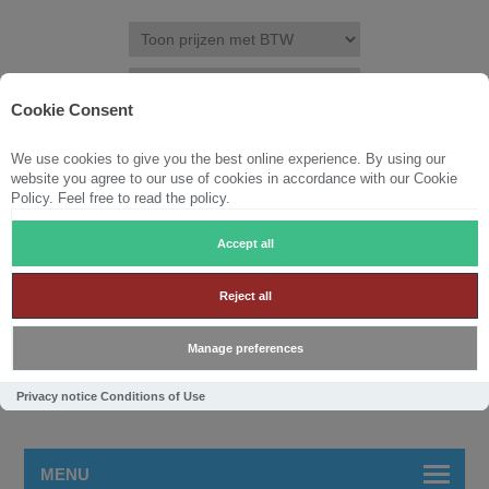
Cookie Consent
We use cookies to give you the best online experience. By using our
REGISTREREN
INLOGGEN
VERLANGLIJST
(0)
website you agree to our use of cookies in accordance with our Cookie
Policy. Feel free to read the policy.
WINKELWAGEN
0
Accept all
Reject all
Manage preferences
Privacy notice
Conditions of Use
MENU