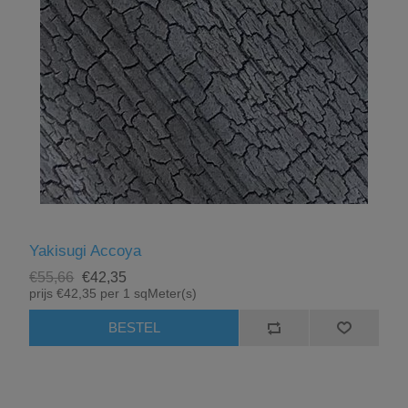
Yakisugi Accoya
€55,66
€42,35
prijs €42,35 per 1 sqMeter(s)