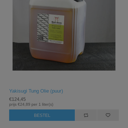
Yakisugi Tung Olie (puur)
€124,45
prijs €24,89 per 1 liter(s)