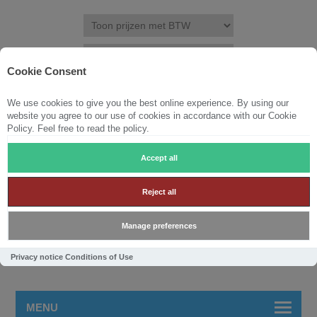
Cookie Consent
We use cookies to give you the best online experience. By using our
REGISTREREN
INLOGGEN
VERLANGLIJST
(0)
website you agree to our use of cookies in accordance with our Cookie
Policy. Feel free to read the policy.
WINKELWAGEN
0
Accept all
Reject all
Manage preferences
Privacy notice
Conditions of Use
MENU