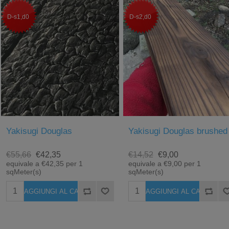
D-s1,d0
D-s2,d0
Yakisugi Douglas
Yakisugi Douglas brushed
€55,66
€42,35
€14,52
€9,00
equivale a €42,35 per 1
equivale a €9,00 per 1
sqMeter(s)
sqMeter(s)