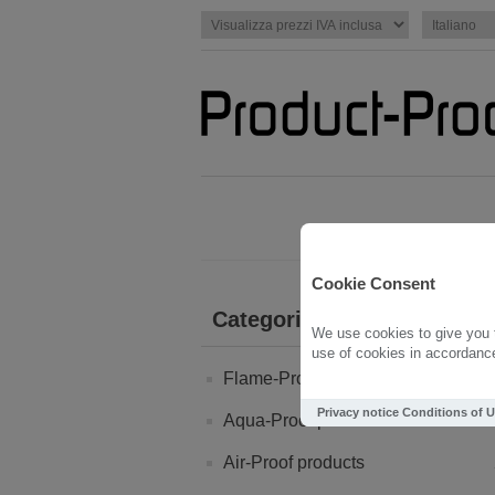
Cookie Consent
Categorie
We use cookies to give you t
use of cookies in accordance 
Flame-Proof products
Privacy notice
Conditions of 
Aqua-Proof products
Air-Proof products