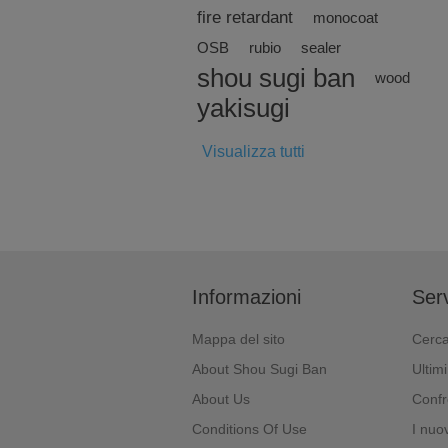
fire retardant
monocoat
OSB
rubio
sealer
shou sugi ban
wood
yakisugi
Visualizza tutti
Informazioni
Serv
Mappa del sito
Cerc
About Shou Sugi Ban
Ultimi
About Us
Confr
Conditions Of Use
I nuov