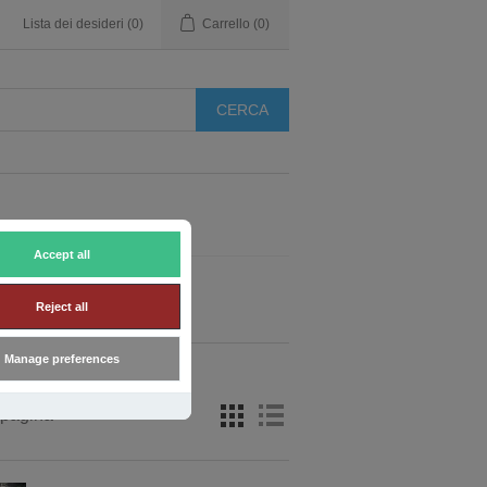
Lista dei desideri
(0)
Carrello
(0)
Accept all
Reject all
Manage preferences
 pagina