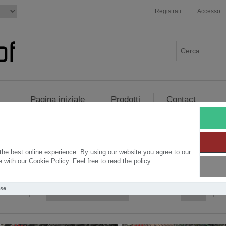
Registrati
Accesso
Pagina iniziale
Prodotti
Contact
Prodotti con tag "douglas"
he best online experience. By using our website you agree to our
with our Cookie Policy. Feel free to read the policy.
Use
Ordina per
Visualizza
per