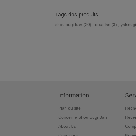
Tags des produits
shou sugi ban
(20)
,
douglas
(3)
,
yakisugi
Information
Serv
Plan du site
Rech
Concerne Shou Sugi Ban
Réce
About Us
Compa
Conditions
Nouv