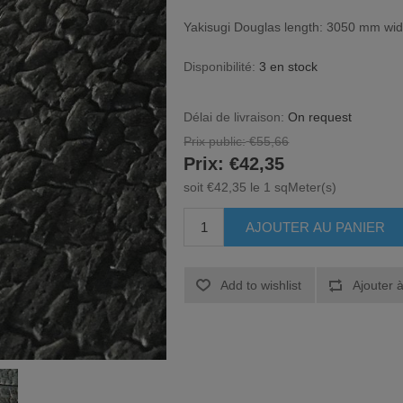
Yakisugi Douglas length: 3050 mm wi
Disponibilité:
3 en stock
Délai de livraison:
On request
Prix public:
€55,66
Prix:
€42,35
soit €42,35 le 1 sqMeter(s)