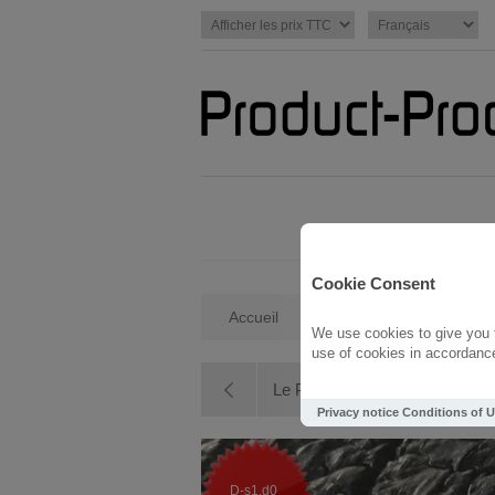
Cookie Consent
Accueil
/
Yakisugi
/
Yakisugi 
We use cookies to give you t
use of cookies in accordance 
Le Protecteur Bois Brûlé PB...
Privacy notice
Conditions of 
D-s1,d0