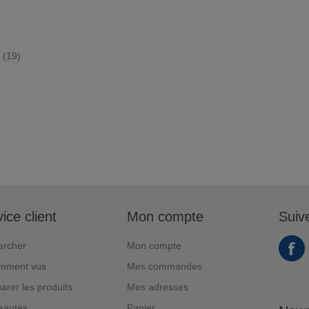
(19)
ice client
Mon compte
Suiv
ercher
Mon compte
mment vus
Mes commandes
rer les produits
Mes adresses
eautés
Panier