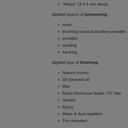
"Heavy" (3 à 4 mm deep)
Applied type(s) of
processing
:
none
brushing (various brushes possible: 
scrubbin
sanding
washing
Applied type of
finishing:
Natural (none)
Oil ((inseed oil)
Wax
Rubio Monocoat Sealer 707 Mat
Varnish
Epoxy
Water & dust repellent
Fire retardant