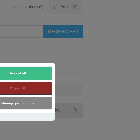
Liste de souhaits
(0)
Panier
(0)
Accept all
Reject all
Manage preferences
ubio Monocoat Sealer 707 M...