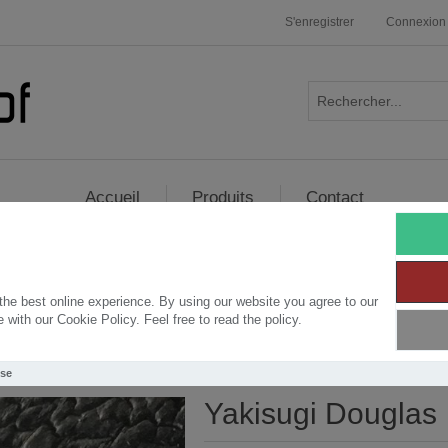
S'enregistrer
Connexion
Accueil
Produits
Contact
Douglas
he best online experience. By using our website you agree to our
with our Cookie Policy. Feel free to read the policy.
R
Use
Yakisugi Douglas