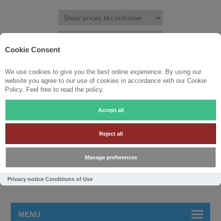
Cookie Consent
We use cookies to give you the best online experience. By using our
REGISTER
LOG IN
WISHLIST
(0)
website you agree to our use of cookies in accordance with our Cookie
Policy. Feel free to read the policy.
SHOPPING CART
(0)
Accept all
Reject all
Manage preferences
Privacy notice
Conditions of Use
MENU