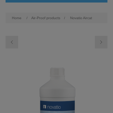
Home
/
Air-Proof products
/
Novatio Aircat